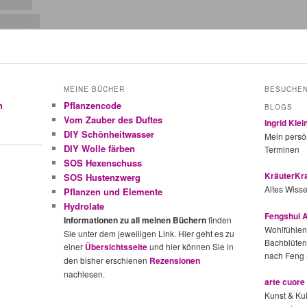
E-Mail
drucken
MEINE BÜCHER
BESUCHEN
n
Pflanzencode
BLOGS
Vom Zauber des Duftes
Ingrid Kle
DIY Schönheitwasser
Mein persön
DIY Wolle färben
Terminen
SOS Hexenschuss
KräuterKra
SOS Hustenzwerg
Altes Wisse
Pflanzen und Elemente
Hydrolate
Fengshui A
Informationen zu all meinen Büchern
finden
Wohlfühlen
Sie unter dem jeweiligen Link. Hier geht es zu
Bachblüten
einer
Übersichtsseite
und hier können Sie in
nach Feng 
den bisher erschienen
Rezensionen
nachlesen.
arte cuore
Kunst & Kul