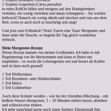
5 Tropfen Grapefruit (
Citrus paradisi
)
in einen RollOn füllen und morgens auf den Handgelenken
verteilen, ein wenig verreiben und daran schnuppern – Sie werden
hellwach! Danach ein wenig räkeln und strecken und raus aus dem
Bett, wenn es auch noch so kuschelig sein mag!
Und jetzt zum Frühstück? Nein! Zuerst eine Tasse Morgentee und
dann unter die Dusche, so beginnt Ihr Tag gleich wunderbar
erfrischt.
Mein Morgentee-Rezept
Dieses Rezept stammt von meiner Großmutter. Ich habe es mit
Begeisterung von ihr übernommen und kann es Ihnen nur
empfehlen – es weckt die Lebensgeister erst mal besser als Kaffee
und ist dazu noch gesund!
1 Teil Pfefferminze
1 Teil Brombeer- oder Himbeerblätter
1 Teil Malve
1 Teil Goldmelisse
Auch diese Kräuter werden – wie bei der Abendtee-Mischung – mit
heißem Wasser übergossen, 5 – 10 Minuten ziehen lassen, abseihen
und schluckweise trinken.
Ich gebe manchmal gerne noch einen Spritzer Zitronensaft (bio