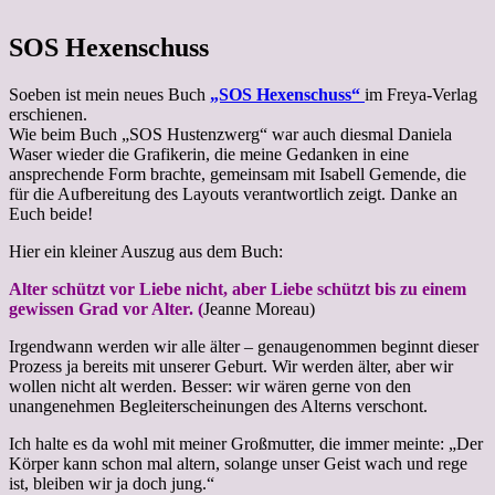
SOS Hexenschuss
Soeben ist mein neues Buch
„SOS Hexenschuss“
i
m Freya-Verlag
erschienen.
Wie beim Buch „SOS Hustenzwerg“ war auch diesmal Daniela
Waser wieder die Grafikerin, die meine Gedanken in eine
ansprechende Form brachte, gemeinsam mit Isabell Gemende, die
für die Aufbereitung des Layouts verantwortlich zeigt. Danke an
Euch beide!
Hier ein kleiner Auszug aus dem Buch:
Alter schützt vor Liebe nicht, aber Liebe schützt bis zu einem
gewissen Grad vor Alter. (
Jeanne Moreau)
Irgendwann werden wir alle älter – genaugenommen beginnt dieser
Prozess ja bereits mit unserer Geburt. Wir werden älter, aber wir
wollen nicht alt werden. Besser: wir wären gerne von den
unangenehmen Begleiterscheinungen des Alterns verschont.
Ich halte es da wohl mit meiner Großmutter, die immer meinte: „Der
Körper kann schon mal altern, solange unser Geist wach und rege
ist, bleiben wir ja doch jung.“