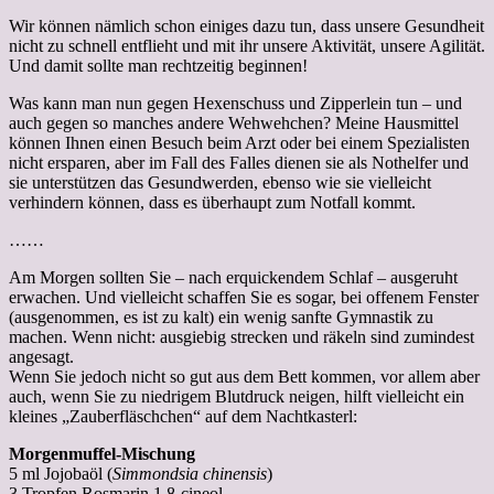
Wir können nämlich schon einiges dazu tun, dass unsere Gesundheit
nicht zu schnell entflieht und mit ihr unsere Aktivität, unsere Agilität.
Und damit sollte man rechtzeitig beginnen!
Was kann man nun gegen Hexenschuss und Zipperlein tun – und
auch gegen so manches andere Wehwehchen? Meine Hausmittel
können Ihnen einen Besuch beim Arzt oder bei einem Spezialisten
nicht ersparen, aber im Fall des Falles dienen sie als Nothelfer und
sie unterstützen das Gesundwerden, ebenso wie sie vielleicht
verhindern können, dass es überhaupt zum Notfall kommt.
……
Am Morgen sollten Sie – nach erquickendem Schlaf – ausgeruht
erwachen. Und vielleicht schaffen Sie es sogar, bei offenem Fenster
(ausgenommen, es ist zu kalt) ein wenig sanfte Gymnastik zu
machen. Wenn nicht: ausgiebig strecken und räkeln sind zumindest
angesagt.
Wenn Sie jedoch nicht so gut aus dem Bett kommen, vor allem aber
auch, wenn Sie zu niedrigem Blutdruck neigen, hilft vielleicht ein
kleines „Zauberfläschchen“ auf dem Nachtkasterl:
Morgenmuffel-Mischung
5 ml Jojobaöl (
Simmondsia chinensis
)
3 Tropfen Rosmarin 1,8-cineol