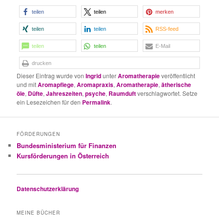
teilen
teilen
merken
teilen
teilen
RSS-feed
teilen
teilen
E-Mail
drucken
Dieser Eintrag wurde von
Ingrid
unter
Aromatherapie
veröffentlicht
und mit
Aromapflege
,
Aromapraxis
,
Aromatherapie
,
ätherische
öle
,
Düfte
,
Jahreszeiten
,
psyche
,
Raumduft
verschlagwortet. Setze
ein Lesezeichen für den
Permalink
.
FÖRDERUNGEN
Bundesministerium für Finanzen
Kursförderungen in Österreich
Datenschutzerklärung
MEINE BÜCHER