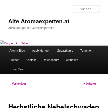
Zum
primären
Such
Inhalt
springen
Alte Aromaexperten.at
Ausbildungen mit Qualitätsgarantie
Hauptmenü
Aroma-Blog
Ausbildungen
Zusatzkurse
Termine
Bücher
Kontakt
Datenschutz
Aktuelles
Unser Team
Beitragsnavigation
←
Vorheriger
Nächster
→
Herbstliche Nebelschwaden