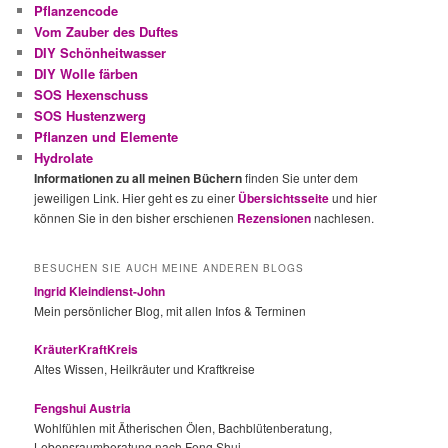
Pflanzencode
Vom Zauber des Duftes
DIY Schönheitwasser
DIY Wolle färben
SOS Hexenschuss
SOS Hustenzwerg
Pflanzen und Elemente
Hydrolate
Informationen zu all meinen Büchern
finden Sie unter dem
jeweiligen Link. Hier geht es zu einer
Übersichtsseite
und hier
können Sie in den bisher erschienen
Rezensionen
nachlesen.
BESUCHEN SIE AUCH MEINE ANDEREN BLOGS
Ingrid Kleindienst-John
Mein persönlicher Blog, mit allen Infos & Terminen
KräuterKraftKreis
Altes Wissen, Heilkräuter und Kraftkreise
Fengshui Austria
Wohlfühlen mit Ätherischen Ölen, Bachblütenberatung,
Lebensraumberatung nach Feng Shui