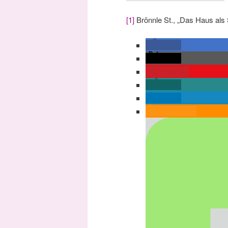
[1]
Brönnle St., „Das Haus als 
teilen
teilen
merken
teilen
teilen
RSS-feed