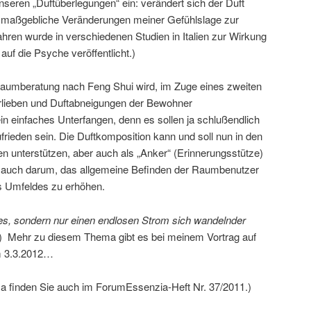
nseren „Duftüberlegungen“ ein: verändert sich der Duft
 maßgebliche Veränderungen meiner Gefühlslage zur
hren wurde in verschiedenen Studien in Italien zur Wirkung
uf die Psyche veröffentlicht.)
raumberatung nach Feng Shui wird, im Zuge eines zweiten
vorlieben und Duftabneigungen der Bewohner
in einfaches Unterfangen, denn es sollen ja schlußendlich
zufrieden sein. Die Duftkomposition kann und soll nun in den
 unterstützen, aber auch als „Anker“ (Erinnerungsstütze)
er auch darum, das allgemeine Befinden der Raumbenutzer
es Umfeldes zu erhöhen.
hes, sondern nur einen endlosen Strom sich wandelnder
) Mehr zu diesem Thema gibt es bei meinem Vortrag auf
m 3.3.2012…
a finden Sie auch im ForumEssenzia-Heft Nr. 37/2011.)