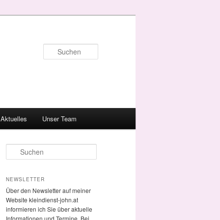
Suchen
Aktuelles
Unser Team
S
u
c
h
NEWSLETTER
e
Über den Newsletter auf meiner
n
Website kleindienst-john.at
informieren ich Sie über aktuelle
Informationen und Termine. Bei