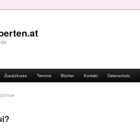
erten.at
ntie
Zusatzkurse
Termine
Bücher
Kontakt
Datenschutz
SITION
ui?