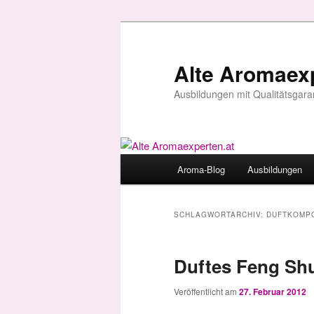
Zum
Zum
primären
sekundären
Inhalt
Inhalt
Alte Aromaexp
springen
springen
Ausbildungen mit Qualitätsgara
Hauptmenü
Aroma-Blog
Ausbildungen
SCHLAGWORTARCHIV:
DUFTKOMPO
Duftes Feng Sh
Veröffentlicht am
27. Februar 2012