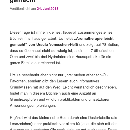
Veröffentlicht am
24. Juni 2018
Dieser Tage ist mir ein kleines, liebevoll zusammengestelltes
Büchlein ins Haus geflattert. Es heißt
„Aromatherapie leicht
gemacht“ von Ursula Voneschen-Hefti
und zeigt auf 78 Seiten,
dass es überhaupt nicht schwierig ist, allein mit 7 ätherischen
Ölen und zwei bis drei Hydrolaten eine Hausapotheke für die
ganze Familie ausreichend ist.
Ursula beschreibt aber nicht nur „ihre“ sieben ätherisch-Öl-
Favoriten, sondern gibt den Lesern auch informatives
Grundwissen mit auf den Weg. Leicht verständlich geschrieben,
findet man in diesem Büchlein auch eine Anzahl an
Grundrezepturen und wirklich praktikablen und umsetzbaren
Anwendungsempfehlungen.
Ergänzt wird das kleine nette Buch durch eine Dosiertabelle (als
Lesezeichen): sehr praktisch vor allem für jene, die sich mit der
Anwendung ätherischer Öle noch nicht so gut auskennen. Denn