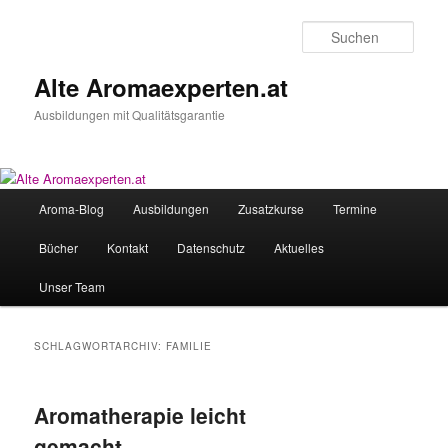
Zum
Zum
primären
sekundären
Such
Inhalt
Inhalt
springen
springen
Alte Aromaexperten.at
Ausbildungen mit Qualitätsgarantie
Hauptmenü
Aroma-Blog
Ausbildungen
Zusatzkurse
Termine
Bücher
Kontakt
Datenschutz
Aktuelles
Unser Team
SCHLAGWORTARCHIV:
FAMILIE
Aromatherapie leicht
gemacht