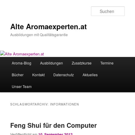
Zum
Zum
primären
sekundären
Such
Inhalt
Inhalt
springen
springen
Alte Aromaexperten.at
Ausbildungen mit Qualitätsgarantie
Hauptmenü
Aroma-Blog
Ausbildungen
Zusatzkurse
Termine
Bücher
Kontakt
Datenschutz
Aktuelles
Unser Team
SCHLAGWORTARCHIV:
INFORMATIONEN
Feng Shui für den Computer
Veröffentlicht am
10. September 2012