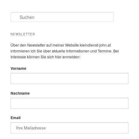
S
u
c
h
NEWSLETTER
e
n
Über den Newsletter auf meiner Website kleindienst-john.at
informieren ich Sie über aktuelle Informationen und Termine. Bei
Interesse können Sie sich hier anmelden:
Vorname
Nachname
Email