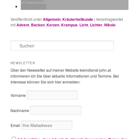
drucken
Veröffentlicht unter
Allgemein
,
Kräuterheilkunde
|
Verschlagwortet
mit
Advent
,
Backen
,
Kerzen
,
Krampus
,
Licht
,
Lichter
,
Nikolo
S
u
c
h
NEWSLETTER
e
Über den Newsletter auf meiner Website kleindienst-john.at
n
informieren ich Sie über aktuelle Informationen und Termine. Bei
Interesse können Sie sich hier anmelden:
Vorname
Nachname
Email