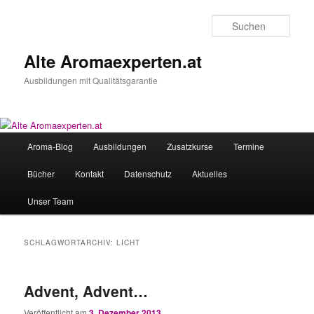
Zum
Zum
primären
sekundären
Such
Inhalt
Inhalt
springen
springen
Alte Aromaexperten.at
Ausbildungen mit Qualitätsgarantie
Hauptmenü
Aroma-Blog
Ausbildungen
Zusatzkurse
Termine
Bücher
Kontakt
Datenschutz
Aktuelles
Unser Team
SCHLAGWORTARCHIV:
LICHT
Advent, Advent…
Veröffentlicht am
3. Dezember 2013