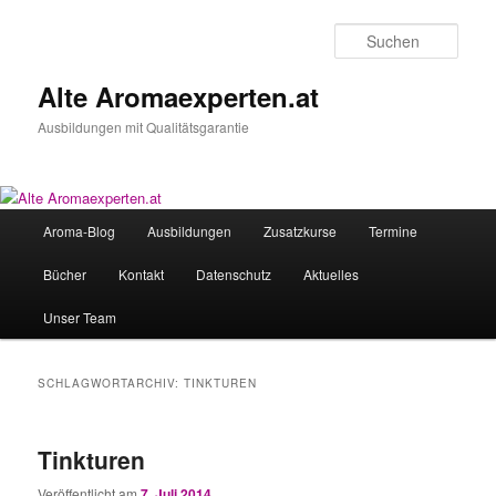
Zum
Zum
primären
sekundären
Such
Inhalt
Inhalt
springen
springen
Alte Aromaexperten.at
Ausbildungen mit Qualitätsgarantie
Hauptmenü
Aroma-Blog
Ausbildungen
Zusatzkurse
Termine
Bücher
Kontakt
Datenschutz
Aktuelles
Unser Team
SCHLAGWORTARCHIV:
TINKTUREN
Tinkturen
Veröffentlicht am
7. Juli 2014