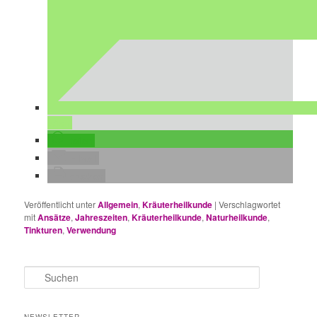
teilen
teilen
E-Mail
drucken
Veröffentlicht unter
Allgemein
,
Kräuterheilkunde
|
Verschlagwortet
mit
Ansätze
,
Jahreszeiten
,
Kräuterheilkunde
,
Naturheilkunde
,
Tinkturen
,
Verwendung
S
u
c
h
NEWSLETTER