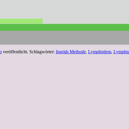
teilen
n
veröffentlicht. Schlagwörter:
Ingrids Methode
,
Lymphödem
,
Lymphta