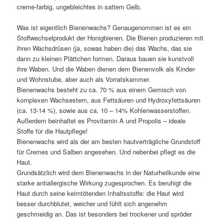
creme-farbig, ungebleichtes in sattem Gelb.
Was ist eigentlich Bienenwachs? Genaugenommen ist es ein
Stoffwechselprodukt der Honigbienen. Die Bienen produzieren mit
ihren Wachsdrüsen (ja, sowas haben die) das Wachs, das sie
dann zu kleinen Plättchen formen. Daraus bauen sie kunstvoll
ihre Waben. Und die Waben dienen dem Bienenvolk als Kinder-
und Wohnstube, aber auch als Vorratskammer.
Bienenwachs besteht zu ca. 70 % aus einem Gemisch von
komplexen Wachsestern, aus Fettsäuren und Hydroxyfettsäuren
(ca. 13-14 %), sowie aus ca. 10 – 14% Kohlenwasserstoffen.
Außerdem beinhaltet es Provitamin A und Propolis – ideale
Stoffe für die Hautpflege!
Bienenwachs wird als der am besten hautverträgliche Grundstoff
für Cremes und Salben angesehen. Und nebenbei pflegt es die
Haut.
Grundsätzlich wird dem Bienenwachs in der Naturheilkunde eine
starke antiallergische Wirkung zugesprochen. Es beruhigt die
Haut durch seine keimtötenden Inhaltsstoffe: die Haut wird
besser durchblutet, weicher und fühlt sich angenehm
geschmeidig an. Das ist besonders bei trockener und spröder