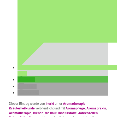
teilen
teilen
E-Mail
drucken
Dieser Eintrag wurde von
Ingrid
unter
Aromatherapie
,
Kräuterheilkunde
veröffentlicht und mit
Aromapflege
,
Aromapraxis
,
Aromatherapie
,
Bienen
,
die haut
,
inhaltsstoffe
,
Jahreszeiten
,