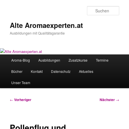
Zum
primären
Such
Inhalt
springen
Alte Aromaexperten.at
Ausbildungen mit Qualitätsgarantie
Hauptmenü
Aroma-Blog
Ausbildungen
Zusatzkurse
Termine
Bücher
Kontakt
Datenschutz
Aktuelles
Unser Team
Beitragsnavigation
←
Vorheriger
Nächster
→
Pollenflug und