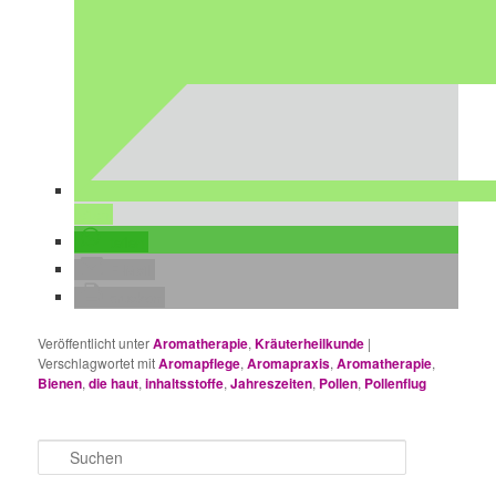
teilen
teilen
E-Mail
drucken
Veröffentlicht unter
Aromatherapie
,
Kräuterheilkunde
|
Verschlagwortet mit
Aromapflege
,
Aromapraxis
,
Aromatherapie
,
Bienen
,
die haut
,
inhaltsstoffe
,
Jahreszeiten
,
Pollen
,
Pollenflug
S
u
c