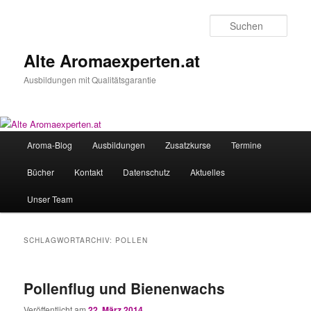
Zum
Zum
primären
sekundären
Such
Inhalt
Inhalt
springen
springen
Alte Aromaexperten.at
Ausbildungen mit Qualitätsgarantie
Hauptmenü
Aroma-Blog
Ausbildungen
Zusatzkurse
Termine
Bücher
Kontakt
Datenschutz
Aktuelles
Unser Team
SCHLAGWORTARCHIV:
POLLEN
Pollenflug und Bienenwachs
Veröffentlicht am
22. März 2014