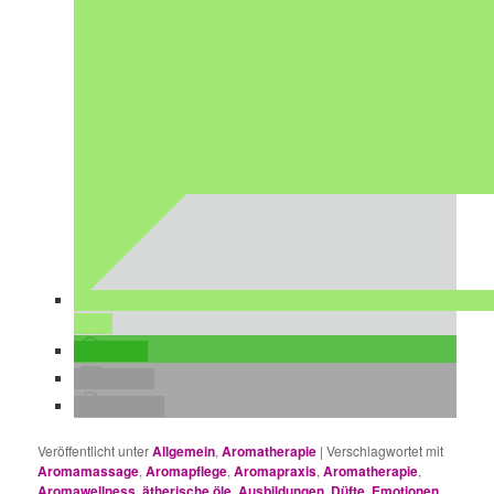
teilen
teilen
E-Mail
drucken
Veröffentlicht unter
Allgemein
,
Aromatherapie
|
Verschlagwortet mit
Aromamassage
,
Aromapflege
,
Aromapraxis
,
Aromatherapie
,
Aromawellness
,
ätherische öle
,
Ausbildungen
,
Düfte
,
Emotionen
,