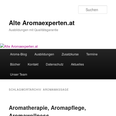
Zum
Zum
primären
sekundären
Such
Inhalt
Inhalt
springen
springen
Alte Aromaexperten.at
Ausbildungen mit Qualitätsgarantie
Hauptmenü
Aroma-Blog
Ausbildungen
Zusatzkurse
Termine
Bücher
Kontakt
Datenschutz
Aktuelles
Unser Team
SCHLAGWORTARCHIV:
AROMAMASSAGE
Aromatherapie, Aromapflege,
Aromawellness,