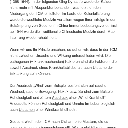
(1368-1644). In der folgenden Qing-Dynastie wurde der Kaiser
nicht mehr mit Akupunktur behandelt, was letztlich den
Niedergang der TCM einleitete. Im Laufe der Kolonialisierung
wurde die westliche Medizin vor allem wegen ihrer Erfolge in der
Bekämpfung von Seuchen in China immer bedeutungsvoller. Erst
ab 1944 wurde die Traditionelle Chinesische Medizin durch Mao
Tse Tung wieder rehabilitiert.
Wenn wir uns ihr Prinzip ansehen, so sehen wir, dass in der TCM
nicht zwischen Ursache und Wirkung unterschieden wird. Die
pathogenen (= krankmachenden) Faktoren sind die Faktoren, die
sowohl Ausdruck eines Krankheitsbildes als auch Ursache der
Erkrankung sein können.
Der Ausdruck „Wind“ zum Beispiel bezieht sich auf rasche
Wechsel, rasche Bewegung, Hektik usw. So sind zum Beispiel
Ruhelosigkeit und Zittern
Ausdruck
einer „Wind-Krankheit“.
Anderseits können Ruhelosigkeit und Unruhe im Leben zugleich
auch
Ursachen
einer Windkrankheit sein.
Gesucht wird in der TCM nach Disharmonie-Mustern, die es
auszugleichen, zu harmonisieren gilt. Wo zu viel Hitze ist, muss