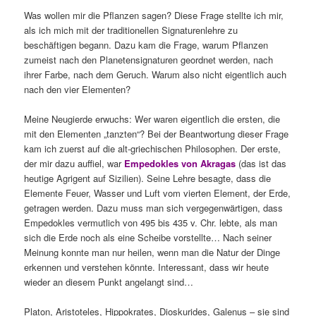
Was wollen mir die Pflanzen sagen? Diese Frage stellte ich mir,
als ich mich mit der traditionellen Signaturenlehre zu
beschäftigen begann. Dazu kam die Frage, warum Pflanzen
zumeist nach den Planetensignaturen geordnet werden, nach
ihrer Farbe, nach dem Geruch. Warum also nicht eigentlich auch
nach den vier Elementen?
Meine Neugierde erwuchs: Wer waren eigentlich die ersten, die
mit den Elementen „tanzten“? Bei der Beantwortung dieser Frage
kam ich zuerst auf die alt-griechischen Philosophen. Der erste,
der mir dazu auffiel, war
Empedokles von Akragas
(das ist das
heutige Agrigent auf Sizilien). Seine Lehre besagte, dass die
Elemente Feuer, Wasser und Luft vom vierten Element, der Erde,
getragen werden. Dazu muss man sich vergegenwärtigen, dass
Empedokles vermutlich von 495 bis 435 v. Chr. lebte, als man
sich die Erde noch als eine Scheibe vorstellte… Nach seiner
Meinung konnte man nur heilen, wenn man die Natur der Dinge
erkennen und verstehen könnte. Interessant, dass wir heute
wieder an diesem Punkt angelangt sind…
Platon, Aristoteles, Hippokrates, Dioskurides, Galenus – sie sind