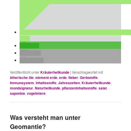
teilen
teilen
E-Mail
drucken
Veröffentlicht unter
Kräuterheilkunde
|
Verschlagwortet mit
ätherische öle
,
element erde
,
erde
,
fieber
,
Gerbstoffe
,
Immunsystem
,
inhaltsstoffe
,
Jahreszeiten
,
Kräuterheilkunde
,
mondsignatur
,
Naturheilkunde
,
pflanzeninhaltsstoffe
,
salat
,
saponine
,
vogelmiere
Was versteht man unter
Geomantie?