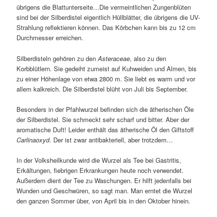
übrigens die Blattunterseite…Die vermeintlichen Zungenblüten
sind bei der Silberdistel eigentlich Hüllblätter, die übrigens die UV-
Strahlung reflektieren können. Das Körbchen kann bis zu 12 cm
Durchmesser erreichen.
Silberdisteln gehören zu den
Asteraceae
, also zu den
Korbblütlern. Sie gedeiht zumeist auf Kuhweiden und Almen, bis
zu einer Höhenlage von etwa 2800 m. Sie liebt es warm und vor
allem kalkreich. Die Silberdistel blüht von Juli bis September.
Besonders in der Pfahlwurzel befinden sich die ätherischen Öle
der Silberdistel. Sie schmeckt sehr scharf und bitter. Aber der
aromatische Duft! Leider enthält das ätherische Öl den Giftstoff
Carlinaoxyd
. Der ist zwar antibakteriell, aber trotzdem…
In der Volksheilkunde wird die Wurzel als Tee bei Gastritis,
Erkältungen, fiebrigen Erkrankungen heute noch verwendet.
Außerdem dient der Tee zu Waschungen. Er hilft jedenfalls bei
Wunden und Geschwüren, so sagt man. Man erntet die Wurzel
den ganzen Sommer über, von April bis in den Oktober hinein.