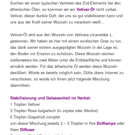
Suchen wir einen typischen Vertreter des Erd-Elements bei den
ätherischen Ölen, so kommen wir am
Vetiver-Öl
nicht vorbei.
Vetiver, dieser dunkle Duft, der uns so gut stabilisieren kann und
uns aus der Kraft seiner Wurzeln zu verankern weiß…
Vetiver-Öl wird aus den Wurzeln von
Vetivera zizanoides L
.
gewonnen. Wir haben es hier mit einem exotischen Gras zu tun,
das dank seiner extrem ausgeprägten Wurzeln in der Lage ist,
den Boden vor Erosion zu schützen. Diese Wurzeln reichen
stellenweise bis zwei Meter unter die Erdoberfläche und können
armdick werden. Für das ätherische Öl werden diese Wurzeln
destilliert. Würde es bereits möglich sein, Düfte übers Internet zu
verschicken, so würde ich Ihnen jetzt folgende Mischung
übermitteln:
Stabilisierung und Gelassenheit im Herbst:
1 Tropfen Vetiver
3 Tropfen Rose bulgarisch (in Jojoba oder Alkohol)
5 Tropfen Grapefruit complet
von dieser Mischung jeweils 2 – 3 Tropfen in Ihre
Duftlampe
oder
Ihren
Diffuser