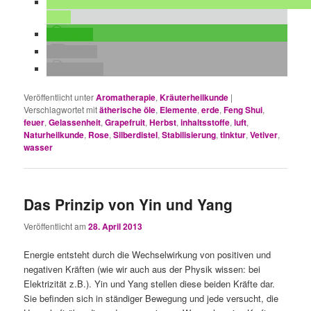
teilen
teilen
E-Mail
drucken
Veröffentlicht unter
Aromatherapie
,
Kräuterheilkunde
|
Verschlagwortet mit
ätherische öle
,
Elemente
,
erde
,
Feng Shui
,
feuer
,
Gelassenheit
,
Grapefruit
,
Herbst
,
inhaltsstoffe
,
luft
,
Naturheilkunde
,
Rose
,
Silberdistel
,
Stabilisierung
,
tinktur
,
Vetiver
,
wasser
Das Prinzip von Yin und Yang
Veröffentlicht am
28. April 2013
Energie entsteht durch die Wechselwirkung von positiven und
negativen Kräften (wie wir auch aus der Physik wissen: bei
Elektrizität z.B.). Yin und Yang stellen diese beiden Kräfte dar.
Sie befinden sich in ständiger Bewegung und jede versucht, die