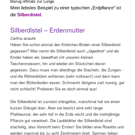
Bezug oftmals zur Lunge.
Mein liebstes Beispiel zu einer typischen „Erdpflanze“ ist
die
Silberdistel
.
Silberdistel – Erdenmutter
Carlina acaulis
Haben Sie schon einmal den Körbchen-Boden einer Silberdistel
gegessen? Man nennt die Silberdistel auch „
Jägerbrot
“ und als
Kinder haben wir, bewaffnet mit unseren kleinen
Taschenmessern, hin und wieder ein Stückchen davon
gegessen. Dazu muss man allerdings die Stacheln, die Zungen-
und die Röhrenblüten entfernen (sehr mühsam!) und dann kann
man den Blütenboden essen. Schmeckt übrigens zart nussig, gar
nicht schlecht! Probieren Sie es doch einmal aus!
Die Silberdistel ist zumeist stängellos, manchmal hat sie einen
kurzen Stängel dran. Aber sie besitzt eine sehr lange
Pfahlwurzel, der sehr tief in die Erde reicht und die mehrjährige
Pflanze gut verankert. Die Laubblätter der Silberdistel sind
stachelig, also Vorsicht beim Ernten! Sie bilden eine Rosette und
werden maximal bis zu acht Zentimetern breit. Spinnen lieben