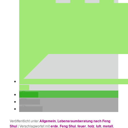
teilen
teilen
E-Mail
drucken
Veröffentlicht unter
Allgemein
,
Lebensraumberatung nach Feng
Shui
|
Verschlagwortet mit
erde
,
Feng Shui
,
feuer
,
holz
,
luft
,
metall
,