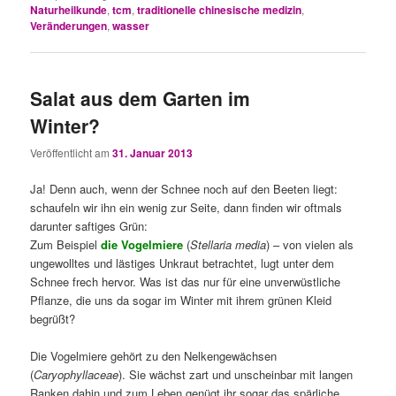
Naturheilkunde
,
tcm
,
traditionelle chinesische medizin
,
Veränderungen
,
wasser
Salat aus dem Garten im
Winter?
Veröffentlicht am
31. Januar 2013
Ja! Denn auch, wenn der Schnee noch auf den Beeten liegt:
schaufeln wir ihn ein wenig zur Seite, dann finden wir oftmals
darunter saftiges Grün:
Zum Beispiel
die Vogelmiere
(
Stellaria media
) – von vielen als
ungewolltes und lästiges Unkraut betrachtet, lugt unter dem
Schnee frech hervor. Was ist das nur für eine unverwüstliche
Pflanze, die uns da sogar im Winter mit ihrem grünen Kleid
begrüßt?
Die Vogelmiere gehört zu den Nelkengewächsen
(
Caryophyllaceae
). Sie wächst zart und unscheinbar mit langen
Ranken dahin und zum Leben genügt ihr sogar das spärliche