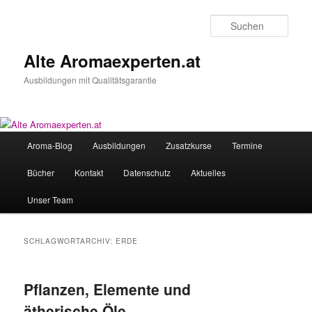
Zum
Zum
primären
sekundären
Such
Inhalt
Inhalt
springen
springen
Alte Aromaexperten.at
Ausbildungen mit Qualitätsgarantie
Hauptmenü
Aroma-Blog
Ausbildungen
Zusatzkurse
Termine
Bücher
Kontakt
Datenschutz
Aktuelles
Unser Team
SCHLAGWORTARCHIV:
ERDE
Pflanzen, Elemente und
ätherische Öle