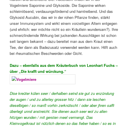
Vogelmiere Saponine und Glykoside. Die Saponine wirken
schleimlösend, verdauungsfördernd und harntreibend. Und das
Glykosid Aucubin, das wir in der rohen Pflanze finden, stärkt
unser Immunsystem und wirkt einem vorzeitigen Altern entgegen
(und ehrlich: wer möchte nicht so ein Kräutlein wundersam?). Ihre
schmerzlindernde Wirkung bei juckenden Ausschlägen ist schon
seit langem bekannt – dazu bereitet man aus dem Kraut einen
Tee, der dann als Badezusatz verwendet werden kann. Hilft auch
bei rheumatischen Beschwerden oder Gicht.
Dazu – ebenfalls aus dem Kräuterbuch von Leonhart Fuchs –
über „Die krafft und würckung.“
Dise kreüter külen seer / derhalben seind sie gut zu enzündung
der augen / und zu allerley grosser hitz / dann sie leschen
dieselbigen / so manß vorhin zerknütscht / oder aber jhren safft
überlegt unnd anstreicht. Sie dienen auch seer wol zu allen
hitzigen wunden / mit gersten meel vermengt. Das
Kleinvogelkraut ist nützlich denen so das fieber haben / so es in