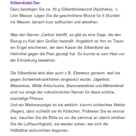
Silberdistel-Tee:
Dazu benötigen Sie ca. 30 g Silberdistelwurzel (Apotheke), ½
Liter Wasser. Legen Sie die geschnittene Wurzel für 6 Stunden
ins Wasser, danach kurz aufkochen und abseihen.
Was den Namen „
Carlina
“ betrifft, so gibt es eine Sage, die den
Bezug zu Karl dem Großen herstellt. Angeblich ist ihm im Traum
ein Engel erschienen, der dem Kaiser die Silberdistel als
Heilmittel gegen die Pest gezeigt hat. So konnte er sein Heer vor
der Erkrankung bewahren.
Die Silberdistel wird aber auch z.B.
Eberwurz
genannt, weil sie
gegen Schweinekrankheiten eingesetzt wurde.
Jägerbrot,
Wiesenkas, Wilde Artischocke, Barometerdistel
und
Wetterdistel
sind nur einige der volkstümlichen Namen für diese schöne,
stachelige Pflanze.
Und ein Wetteranzeiger ist sie wirklich: kommt schlechtes Wetter
(Regen), dann schließt sie ihr Körbchen. Probieren Sie es einmal
aus: hauchen Sie die Blüte so um die zehnmal an (damit erhöhen
Sie die Luftfeuchtigkeit), sie werden sehen, wie sich die
Hüllblätter aufzurichten beginnen.