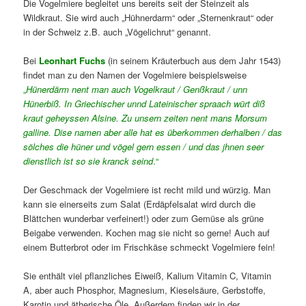
Die Vogelmiere begleitet uns bereits seit der Steinzeit als
Wildkraut. Sie wird auch „Hühnerdarm“ oder „Sternenkraut“ oder
in der Schweiz z.B. auch „Vögelichrut“ genannt.
Bei
Leonhart Fuchs
(in seinem Kräuterbuch aus dem Jahr 1543)
findet man zu den Namen der Vogelmiere beispielsweise
„
Hünerdärm nent man auch Vogelkraut / Genßkraut / unn
Hünerbiß. In Griechischer unnd Lateinischer spraach würt diß
kraut geheyssen Alsine. Zu unsern zeiten nent mans Morsum
galline. Dise namen aber alle hat es überkommen derhalben / das
sölches die hüner und vögel gern essen / und das jhnen seer
dienstlich ist so sie kranck seind
.“
Der Geschmack der Vogelmiere ist recht mild und würzig. Man
kann sie einerseits zum Salat (Erdäpfelsalat wird durch die
Blättchen wunderbar verfeinert!) oder zum Gemüse als grüne
Beigabe verwenden. Kochen mag sie nicht so gerne! Auch auf
einem Butterbrot oder im Frischkäse schmeckt Vogelmiere fein!
Sie enthält viel pflanzliches Eiweiß, Kalium Vitamin C, Vitamin
A, aber auch Phosphor, Magnesium, Kieselsäure, Gerbstoffe,
Karotin und ätherische Öle. Außerdem finden wir in der