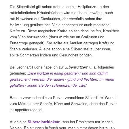
Die Silberdistel gilt schon sehr lange als Heilpflanze. In den
mittelalterlichen Kräuterbüchern wird sie überall erwähnt, auch
mit Hinweisen auf Dioskurides, der ebenfalls schon ihre
Heilwirkung gerühmt hat. Viele schrieben ihr auch magische
Kräfte zu. Diese magischen Kräfte sollten dabei helfen, Krankheit
vom Vieh abzuwenden (dazu wurde sie an Stalltüren und
Futtertröge genagelt). Sie sollte als Amulett getragen Kraft und
Stärke verleihen. Alleine schon eine Silberdistel zu berühren,
sollte Schmerzen lindern und Gesundheit bringen.
Bei Leonhart Fuchs habe ich zur „
Eberwurtzen
“ u. a. folgendes
gefunden: „
Dise wurtzel in essig
gesotten / unn sich darmit
gewäschen / vertreibt die
rauden / grind und flechten. Im mund
gehalten / lindert sie den schmertzen der zän.
“
Bauern verwenden die zu Pulver vermahlene Silberdistel-Wurzel
zum Mästen ihrer Schafe, Kühe und Schweine, denn das Pulver
ist appetitanregend.
Auch eine
Silberdisteltinktur
kann bei Problemen mit Magen,
Nerven, Erkältungen hilfreich sein, man nimmt davon bis zu 15