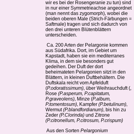
wir es bei der Rosengeranie zu tun) sind
in nur einer Symmetrieachse angeordnet
(man nennt das zygomorph), wobei die
beiden oberen Male (Strich-Färbungen =
Saftmale) tragen und sich dadurch von
den drei unteren Blütenblättern
unterscheiden.
Ca. 200 Arten der Pelargonie kommen
aus Südafrika. Dort, im Gebiet um
Kapstadt, haben sie ein mediterranes
Klima, in dem sie besonders gut
gedeihen. Der Duft der dort
beheimateten Pelargonien sitzt in den
Blättern, in kleinen Duftbehältern. Die
Duftskala reicht vom Apfelduft
(
P.odoratissimum)
, über Weihrauchduft (,
Rose
(P.asperum, P.capitatum,
P.graveolens)
, Minze (
P.album,
P.tomentosum)
, Kampfer
(P.betulinum)
,
Wermut
(P.blandfordianum)
, bis hin zu
Zeder
(P.Clorinda)
und Zitrone
(P.citronellum, P.citrosum, P.crispum)
Aus den Sorten
Pelargonium