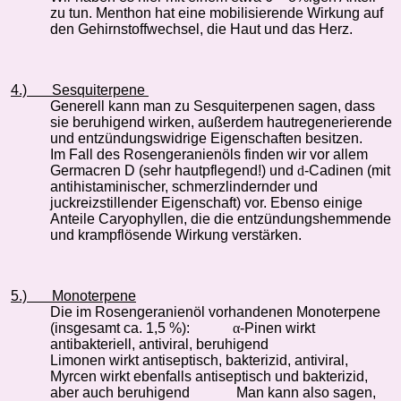
zu tun. Menthon hat eine mobilisierende Wirkung auf
den Gehirnstoffwechsel, die Haut und das Herz.
4.)
Sesquiterpene
Generell kann man zu Sesquiterpenen sagen, dass
sie beruhigend wirken, außerdem hautregenerierende
und entzündungswidrige Eigenschaften besitzen.
Im Fall des Rosengeranienöls finden wir vor allem
Germacren D (sehr hautpflegend!) und
d
-Cadinen (mit
antihistaminischer, schmerzlindernder und
juckreizstillender Eigenschaft) vor. Ebenso einige
Anteile Caryophyllen, die die entzündungshemmende
und krampflösende Wirkung verstärken.
5.)
Monoterpene
Die im Rosengeranienöl vorhandenen Monoterpene
(insgesamt ca. 1,5 %):
α
-Pinen wirkt
antibakteriell, antiviral, beruhigend
Limonen wirkt antiseptisch, bakterizid, antiviral,
Myrcen wirkt ebenfalls antiseptisch und bakterizid,
aber auch beruhigend
Man kann also sagen,