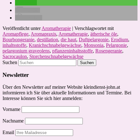
teilen
E-Mail
drucken
Veröffentlicht unter
Aromatherapie
|
Verschlagwortet mit
Aromapflege
,
Aromapraxis
,
Aromatherapie
,
ätherische öle
,
Bourbongeranie
,
destillation
,
die haut
,
Duftpelargonie
,
Erodium
,
inhaltsstoffe
,
Kranichschnabelgewächse
,
Monsonia
,
Pelargonie
,
pelargonium graveolens
,
pflanzeninhaltsstoffe
,
Rosengeranie
,
Sacrocaulon
,
Storchenschnabelgewächse
Suchen
Newsletter
Über den Newsletter auf meiner Website kleindienst-john.at
informieren ich Sie über aktuelle Informationen und Termine. Bei
Interesse können Sie sich hier anmelden:
Vorname
Nachname
Email