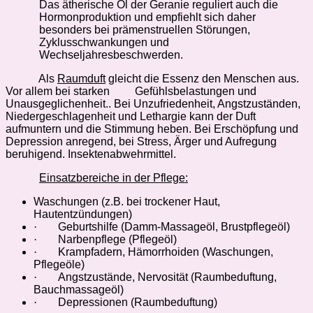
Das ätherische Öl der Geranie reguliert auch die
Hormonproduktion und empfiehlt sich daher
besonders bei prämenstruellen Störungen,
Zyklusschwankungen und
Wechseljahresbeschwerden.
Als
Raumduft
gleicht die Essenz den Menschen aus.
Vor allem bei starken
Gefühlsbelastungen und
Unausgeglichenheit.. Bei Unzufriedenheit, Angstzuständen,
Niedergeschlagenheit und Lethargie kann der Duft
aufmuntern und die Stimmung
heben. Bei Erschöpfung und
Depression anregend, bei Stress, Ärger und Aufregung
beruhigend. Insektenabwehrmittel.
Einsatzbereiche in der Pflege:
Waschungen (z.B. bei trockener Haut,
Hautentzündungen)
·
Geburtshilfe (Damm-Massageöl, Brustpflegeöl)
·
Narbenpflege (Pflegeöl)
·
Krampfadern, Hämorrhoiden (Waschungen,
Pflegeöle)
·
Angstzustände, Nervosität (Raumbeduftung,
Bauchmassageöl)
·
Depressionen (Raumbeduftung)