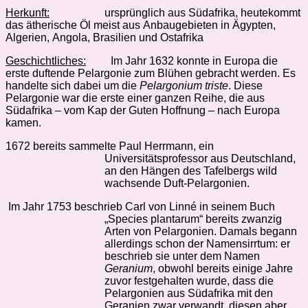
Herkunft:
ursprünglich aus Südafrika, heutekommt
das ätherische Öl meist aus Anbaugebieten in Ägypten,
Algerien, Angola, Brasilien und Ostafrika
Geschichtliches:
Im Jahr 1632 konnte in Europa die
erste duftende Pelargonie zum Blühen gebracht werden. Es
handelte sich dabei um die
Pelargonium triste
. Diese
Pelargonie war die erste einer ganzen Reihe, die aus
Südafrika – vom Kap der Guten Hoffnung – nach Europa
kamen.
1672 bereits sammelte Paul Herrmann, ein
Universitätsprofessor aus Deutschland,
an
den Hängen des Tafelbergs wild
wachsende Duft-Pelargonien.
Im Jahr 1753 beschrieb Carl von Linné in seinem Buch
„Species plantarum“ bereits zwanzig
Arten von Pelargonien. Damals begann
allerdings schon der Namensirrtum: er
beschrieb sie unter dem Namen
Geranium
, obwohl bereits einige Jahre
zuvor festgehalten wurde, dass die
Pelargonien aus Südafrika mit den
Geranien zwar verwandt, diesen aber