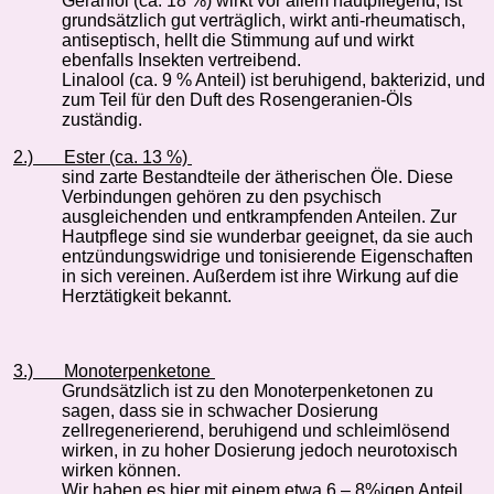
Geraniol (ca. 18 %) wirkt vor allem hautpflegend, ist
grundsätzlich gut verträglich, wirkt anti-rheumatisch,
antiseptisch, hellt die Stimmung auf und wirkt
ebenfalls Insekten vertreibend.
Linalool (ca. 9 % Anteil) ist beruhigend, bakterizid, und
zum Teil für den Duft des Rosengeranien-Öls
zuständig.
2.)
Ester (ca. 13 %)
sind zarte Bestandteile der ätherischen Öle. Diese
Verbindungen gehören zu den psychisch
ausgleichenden und entkrampfenden Anteilen. Zur
Hautpflege sind sie wunderbar geeignet, da sie auch
entzündungswidrige und tonisierende Eigenschaften
in sich vereinen. Außerdem ist ihre Wirkung auf die
Herztätigkeit bekannt.
3.)
Monoterpenketone
Grundsätzlich ist zu den Monoterpenketonen zu
sagen, dass sie in schwacher Dosierung
zellregenerierend, beruhigend und schleimlösend
wirken, in zu hoher Dosierung jedoch neurotoxisch
wirken können.
Wir haben es hier mit einem etwa 6 – 8%igen Anteil