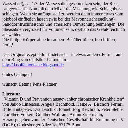
Wasserbad), ca. 1/3 der Masse sollte geschmolzen sein, der Rest
„angeweicht“. Nun mit dem Mixer die Mischung wie Schlagobers
schlagen. Wenn sie anfängt steif zu werden dann immer etwas vom
jojobaöl einfließen lassen (wie bei der Mayonnaiseherstellung).
Sanddornfruchfleischöl und ätherische Ölmischung beimengen. Die
Sheasahne vergrößert ihr Volumen sehr, deshalb das Gefäß reichlich
auswählen.
Die fertige Körpersahne in saubere Behälter füllen, beschriften,
fertig!
Das Originalrezept dafür findet sich – in etwas anderer Form – auf
dem Blog von Christine Lamontain –
http://dasolfaktorische.blogspot.de
Gutes Gelingen!
wünscht Bettina Penz-Plattner
Literatur
„Vitamin D und Prävention ausgewählter chronischer Krankheiten“
von Jakob Linseisen, Angela Bechthold, Heike A. Bischoff-Ferrari,
Birte Hintzpeter, Eva Leschik-Bonnet, Jörg Reichrath, Peter Stehle,
Dorothee Volkert, Günther Wolfram, Armin Zittermann,
Herausgegeben von der Deutschen Gesellschaft für Ernährung e. V.
(DGE), Godesberger Allee 18, 53175 Bonn