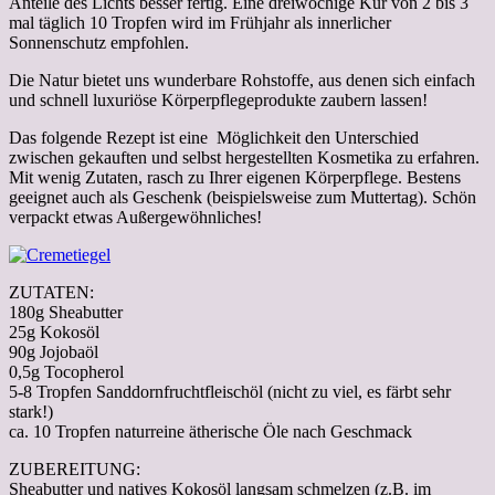
Anteile des Lichts besser fertig. Eine dreiwöchige Kur von 2 bis 3
mal täglich 10 Tropfen wird im Frühjahr als innerlicher
Sonnenschutz empfohlen.
Die Natur bietet uns wunderbare Rohstoffe, aus denen sich einfach
und schnell luxuriöse Körperpflegeprodukte zaubern lassen!
Das folgende Rezept ist eine Möglichkeit den Unterschied
zwischen gekauften und selbst hergestellten Kosmetika zu erfahren.
Mit wenig Zutaten, rasch zu Ihrer eigenen Körperpflege. Bestens
geeignet auch als Geschenk (beispielsweise zum Muttertag). Schön
verpackt etwas Außergewöhnliches!
ZUTATEN:
180g Sheabutter
25g Kokosöl
90g Jojobaöl
0,5g Tocopherol
5-8 Tropfen Sanddornfruchtfleischöl (nicht zu viel, es färbt sehr
stark!)
ca. 10 Tropfen
naturreine ätherische Öle nach Geschmack
ZUBEREITUNG:
Sheabutter und natives Kokosöl langsam schmelzen (z.B. im