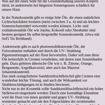
Was auf der einen Seite für die Gesunderhaltung unseres Körpers
dient, ist andererseits bei längerem Sonnengenuss schädlich für
unsere Haut.
In der Naturkosmetik gibt es einige fette Öle, die einen natürlichen
Lichtschutzfaktor besitzen (meist zwischen 3 u. 4) und als leichtes
Sonnenschutzmittel verwendet werden können. Licht- und
oxidationsstabile Öle wie Jojoba, Kokosöl oder Sheabutter sind
bestens geeignet für selbst hergestellte Sonnenkosmetik. (etwa mit
SoFi Tix Breitband)
Andererseits gibt es auch photosensibilisierende Öle, die
Furocumarine enthalten und durch die UV- Strahlung
Pigmentstörungen auf der Haut hervorrufen. Daher soll man diese
Öle keinesfalls in Cremen verarbeiten, mit denen man Sonnenbaden
geht. Dazu gehören ätherische Öle wie z. B. Zitrone, Orange,
Bergamotte, Angelikawurzel, aber auch das Mazerat
Johanniskrautrotöl.
Das stark orangefarbene Sanddornfruchtfleischöl gibt Cremen eine
wunderbar leichte Tönung, und auch die Wirksamkeit vor
Strahlenschädigungen ist in Studien bewiesen.
Nicht nur in der Kosmetik sollte Sanddornölfruchtfleischöl ein hoher
Stellenwert eingeräumt werden: Durch eine kurmäßige Einnahme
wird die Haut von innen gestärkt und gegen UV–Strahlung
resistenter gemacht und mit den Folgeschäden der zerstörenden