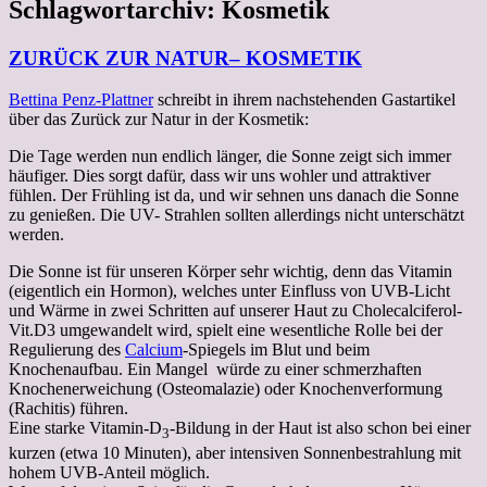
Schlagwortarchiv:
Kosmetik
ZURÜCK ZUR NATUR– KOSMETIK
Bettina Penz-Plattner
schreibt in ihrem nachstehenden Gastartikel
über das Zurück zur Natur in der Kosmetik:
Die Tage werden nun endlich länger, die Sonne zeigt sich immer
häufiger. Dies sorgt dafür, dass wir uns wohler und attraktiver
fühlen. Der Frühling ist da, und wir sehnen uns danach die Sonne
zu genießen. Die UV- Strahlen sollten allerdings nicht unterschätzt
werden.
Die Sonne ist für unseren Körper sehr wichtig, denn das Vitamin
(eigentlich ein Hormon), welches unter Einfluss von UVB-Licht
und Wärme in zwei Schritten auf unserer Haut zu Cholecalciferol-
Vit.D3 umgewandelt wird, spielt eine wesentliche Rolle bei der
Regulierung des
Calcium
-Spiegels im Blut und beim
Knochenaufbau. Ein Mangel würde zu einer schmerzhaften
Knochenerweichung (Osteomalazie) oder Knochenverformung
(Rachitis) führen.
Eine starke Vitamin-D
-Bildung in der Haut ist also schon bei einer
3
kurzen (etwa 10 Minuten), aber intensiven Sonnenbestrahlung mit
hohem UVB-Anteil möglich.