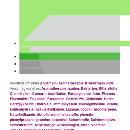
teilen
teilen
E-Mail
drucken
Veröffentlicht unter
Allgemein
,
Aromatherapie
,
Kräuterheilkunde
|
Verschlagwortet mit
Aromatherapie
,
azulen
,
Bakterien
,
Bitterstoffe
,
Chemikalien
,
Cumarin
,
destillation
,
Farbpigmente
,
fette
,
Flavone
,
Flavonoide
,
Flavonole
,
Flavonone
,
Gerbstoffe
,
Glykoside
,
Harze
,
Herzglykoside
,
Hydrolate
,
Immunsystem
,
Iridoidglykoside
,
ketone
,
kohlenhydrate
,
Kräuterheilkunde
,
Lignane
,
lipophil
,
monoterpene
,
Naturheilkunde
,
öle
,
pflanzeninhaltsstoffe
,
phenole
,
phenylpropane
,
proteine
,
saponine
,
Scharfstoffe
,
Schimmelpilze
,
Schleimstoffe
,
Terpenartige Verbindungen
,
Viren
,
Vitamine
,
,
,
,