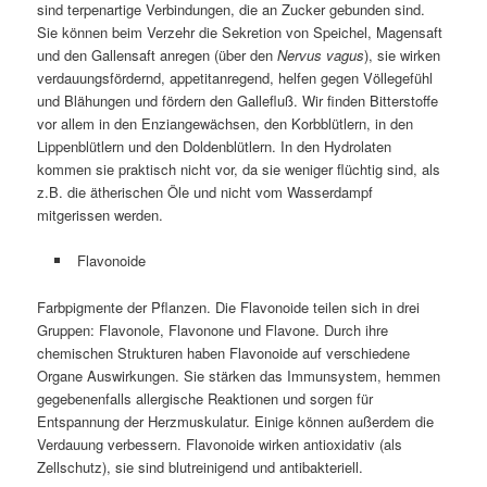
sind terpenartige Verbindungen, die an Zucker gebunden sind.
Sie können beim Verzehr die Sekretion von Speichel, Magensaft
und den Gallensaft anregen (über den
Nervus vagus
), sie wirken
verdauungsfördernd, appetitanregend, helfen gegen Völlegefühl
und Blähungen und fördern den Gallefluß. Wir finden Bitterstoffe
vor allem in den Enziangewächsen, den Korbblütlern, in den
Lippenblütlern und den Doldenblütlern. In den Hydrolaten
kommen sie praktisch nicht vor, da sie weniger flüchtig sind, als
z.B. die ätherischen Öle und nicht vom Wasserdampf
mitgerissen werden.
Flavonoide
Farbpigmente der Pflanzen. Die Flavonoide teilen sich in drei
Gruppen: Flavonole, Flavonone und Flavone. Durch ihre
chemischen Strukturen haben Flavonoide auf verschiedene
Organe Auswirkungen. Sie stärken das Immunsystem, hemmen
gegebenenfalls allergische Reaktionen und sorgen für
Entspannung der Herzmuskulatur. Einige können außerdem die
Verdauung verbessern. Flavonoide wirken antioxidativ (als
Zellschutz), sie sind blutreinigend und antibakteriell.