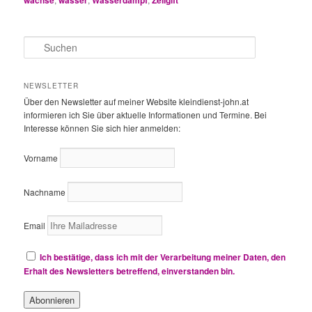
wachse
wasser
Wasserdampf
Zellgift
S
u
c
h
NEWSLETTER
e
Über den Newsletter auf meiner Website kleindienst-john.at
n
informieren ich Sie über aktuelle Informationen und Termine. Bei
Interesse können Sie sich hier anmelden:
Vorname
Nachname
Email
Ich bestätige, dass ich mit der Verarbeitung meiner Daten, den
Erhalt des Newsletters betreffend, einverstanden bin.