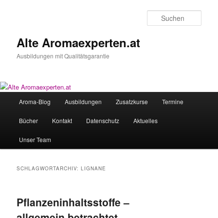
Zum
Zum
primären
sekundären
Such
Inhalt
Inhalt
springen
springen
Alte Aromaexperten.at
Ausbildungen mit Qualitätsgarantie
Hauptmenü
Aroma-Blog
Ausbildungen
Zusatzkurse
Termine
Bücher
Kontakt
Datenschutz
Aktuelles
Unser Team
SCHLAGWORTARCHIV:
LIGNANE
Pflanzeninhaltsstoffe –
allgemein betrachtet