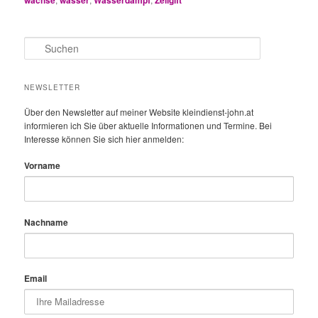
wachse
wasser
Wasserdampf
Zellgift
S
u
c
h
NEWSLETTER
e
n
Über den Newsletter auf meiner Website kleindienst-john.at
informieren ich Sie über aktuelle Informationen und Termine. Bei
Interesse können Sie sich hier anmelden:
Vorname
Nachname
Email