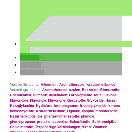
teilen
teilen
E-Mail
drucken
Veröffentlicht unter
Allgemein
,
Aromatherapie
,
Kräuterheilkunde
|
Verschlagwortet mit
Aromatherapie
,
azulen
,
Bakterien
,
Bitterstoffe
,
Chemikalien
,
Cumarin
,
destillation
,
Farbpigmente
,
fette
,
Flavone
,
Flavonoide
,
Flavonole
,
Flavonone
,
Gerbstoffe
,
Glykoside
,
Harze
,
Herzglykoside
,
Hydrolate
,
Immunsystem
,
Iridoidglykoside
,
ketone
,
kohlenhydrate
,
Kräuterheilkunde
,
Lignane
,
lipophil
,
monoterpene
,
Naturheilkunde
,
öle
,
pflanzeninhaltsstoffe
,
phenole
,
phenylpropane
,
proteine
,
saponine
,
Scharfstoffe
,
Schimmelpilze
,
Schleimstoffe
,
Terpenartige Verbindungen
,
Viren
,
Vitamine
,
,
,
,