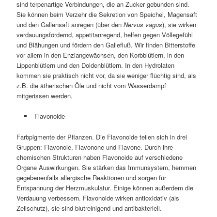
sind terpenartige Verbindungen, die an Zucker gebunden sind.
Sie können beim Verzehr die Sekretion von Speichel, Magensaft
und den Gallensaft anregen (über den
Nervus vagus
), sie wirken
verdauungsfördernd, appetitanregend, helfen gegen Völlegefühl
und Blähungen und fördern den Gallefluß. Wir finden Bitterstoffe
vor allem in den Enziangewächsen, den Korbblütlern, in den
Lippenblütlern und den Doldenblütlern. In den Hydrolaten
kommen sie praktisch nicht vor, da sie weniger flüchtig sind, als
z.B. die ätherischen Öle und nicht vom Wasserdampf
mitgerissen werden.
Flavonoide
Farbpigmente der Pflanzen. Die Flavonoide teilen sich in drei
Gruppen: Flavonole, Flavonone und Flavone. Durch ihre
chemischen Strukturen haben Flavonoide auf verschiedene
Organe Auswirkungen. Sie stärken das Immunsystem, hemmen
gegebenenfalls allergische Reaktionen und sorgen für
Entspannung der Herzmuskulatur. Einige können außerdem die
Verdauung verbessern. Flavonoide wirken antioxidativ (als
Zellschutz), sie sind blutreinigend und antibakteriell.