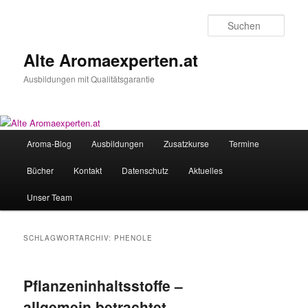
Zum
Zum
primären
sekundären
Such
Inhalt
Inhalt
springen
springen
Alte Aromaexperten.at
Ausbildungen mit Qualitätsgarantie
Hauptmenü
Aroma-Blog
Ausbildungen
Zusatzkurse
Termine
Bücher
Kontakt
Datenschutz
Aktuelles
Unser Team
SCHLAGWORTARCHIV:
PHENOLE
Pflanzeninhaltsstoffe –
allgemein betrachtet