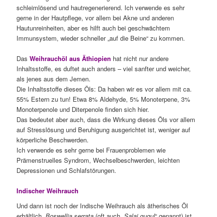
schleimlösend und hautregenerierend. Ich verwende es sehr
gerne in der Hautpflege, vor allem bei Akne und anderen
Hautunreinheiten, aber es hilft auch bei geschwächtem
Immunsystem, wieder schneller „auf die Beine“ zu kommen.
Das
Weihrauchöl aus Äthiopien
hat nicht nur andere
Inhaltsstoffe, es duftet auch anders – viel sanfter und weicher,
als jenes aus dem Jemen.
Die Inhaltsstoffe dieses Öls: Da haben wir es vor allem mit ca.
55% Estern zu tun! Etwa 8% Aldehyde, 5% Monoterpene, 3%
Monoterpenole und Diterpenole finden sich hier.
Das bedeutet aber auch, dass die Wirkung dieses Öls vor allem
auf Stresslösung und Beruhigung ausgerichtet ist, weniger auf
körperliche Beschwerden.
Ich verwende es sehr gerne bei Frauenproblemen wie
Prämenstruelles Syndrom, Wechselbeschwerden, leichten
Depressionen und Schlafstörungen.
Indischer Weihrauch
Und dann ist noch der Indische Weihrauch als ätherisches Öl
erhältlich.
Boswellia serrata
(oft auch „
Salai gugul
“ genannt) ist