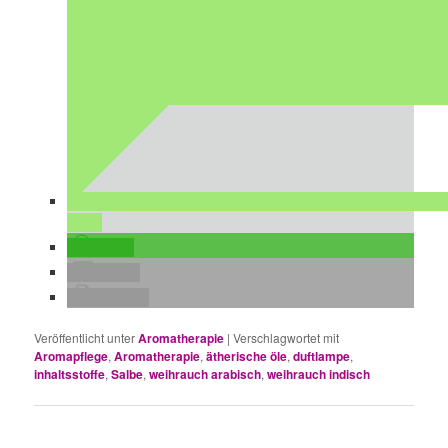
teilen
teilen
E-Mail
drucken
Veröffentlicht unter
Aromatherapie
|
Verschlagwortet mit
Aromapflege
,
Aromatherapie
,
ätherische öle
,
duftlampe
,
inhaltsstoffe
,
Salbe
,
weihrauch arabisch
,
weihrauch indisch