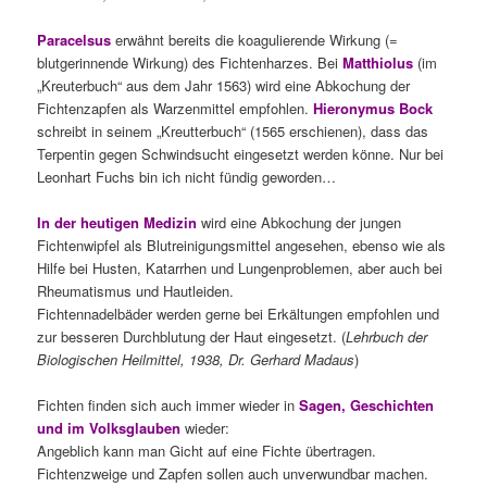
Paracelsus
erwähnt bereits die koagulierende Wirkung (=
blutgerinnende Wirkung) des Fichtenharzes. Bei
Matthiolus
(im
„Kreuterbuch“ aus dem Jahr 1563) wird eine Abkochung der
Fichtenzapfen als Warzenmittel empfohlen.
Hieronymus Bock
schreibt in seinem „Kreutterbuch“ (1565 erschienen), dass das
Terpentin gegen Schwindsucht eingesetzt werden könne. Nur bei
Leonhart Fuchs bin ich nicht fündig geworden…
In der heutigen Medizin
wird eine Abkochung der jungen
Fichtenwipfel als Blutreinigungsmittel angesehen, ebenso wie als
Hilfe bei Husten, Katarrhen und Lungenproblemen, aber auch bei
Rheumatismus und Hautleiden.
Fichtennadelbäder werden gerne bei Erkältungen empfohlen und
zur besseren Durchblutung der Haut eingesetzt. (
Lehrbuch der
Biologischen Heilmittel, 1938, Dr. Gerhard Madaus
)
Fichten finden sich auch immer wieder in
Sagen, Geschichten
und im Volksglauben
wieder:
Angeblich kann man Gicht auf eine Fichte übertragen.
Fichtenzweige und Zapfen sollen auch unverwundbar machen.