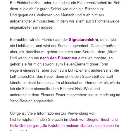
Ein Fichtenholzbett oder zumindest ein Fichtenholzscheit im Bett
dient zugleich für guten Schlaf wie auch als Blitzschutz.
Und gegen das Verhexen von Mensch und Vieh hilft ein
aufgehängter Almbuschen, in dem vor allem auch Fichtenzweige
eingearbeitet sein müssen.
Betrachten wir die Fichte nach der
Signaturenlehre
, so ist sie
ein Lichtbaum, und wird der Sonne zugeordnet. Gleichermaßen
aber, als Nadelbaum, gehört sie auch zum Saturn – dem „Alter“.
Und wenn ich sie
nach den Elementen
einteilen möchte, so
gehört sie für mich sowohl zum Feuer-Element (ihrer Form
wegen) einerseits, aber auch zum Luft-Element andererseits: die
Luft unterstützt das Feuer, denn ohne den Sauerstoff der Luft
könnte es nicht brennen… Im chinesischen Elementekreis würde
ich die Fichte einerseits dem Element Holz-Wind und
andererseits dem Element Feuer zusprechen: sie ist eindeutig im
Yang-Bereich angesiedelt.
Übrigens: Viele Informationen zur Verwendung von
Fichtenwipferln finden Sie auch im
Buch von Siegrid Hirsch und
Felix Grünberger: „Die Kräuter in meinem Garten“, erschienen im