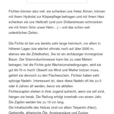
Fichten können also viel: sie schenken uns freies Atmen, können
mit ihrem Hydrolat zur Körperpflege beitragen und mit ihrem Harz
schenken sie uns Heilkraft (und zum Drüberstreuen schmücken
sie mit ihrem Grün unser Heim…) – und das schon seit
urdenklichen Zeiten.
Die Fichte ist bei uns bereits sehr lange heimisch, vor allem in
höheren Lagen (sie wächst oftmals noch auf über 2000 m,
ebenso wie die Zirbelkiefer). Sie ist ein einhäusiger immergrüner
Baum. Der Stammdurchmesser kann bis zu zwei Metern
betragen, hat die Fichte gute Wachstumsbedingungen, wird sie
gut 60-70 m hoch! Obwohl sie Wind und Wetter trotzen muss,
gehört sie dennoch zu den Flachwurzlern. Fichten haben sehr
spitzige Nadeln. Interessant ist, dass diese Nadeln oft bis zu 5
oder 6 Jahren alt werden, bevor sie abfallen.
Fichtenzapfen stehen in ihrer Jugend aufrecht, wenn sie reif sind,
hängen sie herab. Die Reifung erfolgt innerhalb von einem Jahr.
Die Zapfen werden bis zu 15 cm lang.
Die Inhaltsstoffe des Holzes sind vor allem Terpentin (Harz),
Gerbstoffe, ätherische Öle, Ameisensäure und Zucker.