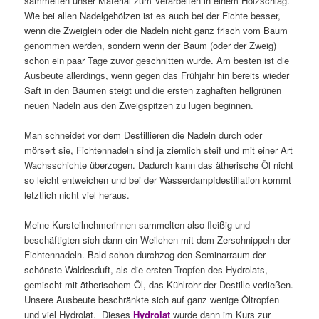
sammelten unser Material zum Verarbeiten in einem Holzschlag.
Wie bei allen Nadelgehölzen ist es auch bei der Fichte besser,
wenn die Zweiglein oder die Nadeln nicht ganz frisch vom Baum
genommen werden, sondern wenn der Baum (oder der Zweig)
schon ein paar Tage zuvor geschnitten wurde. Am besten ist die
Ausbeute allerdings, wenn gegen das Frühjahr hin bereits wieder
Saft in den Bäumen steigt und die ersten zaghaften hellgrünen
neuen Nadeln aus den Zweigspitzen zu lugen beginnen.
Man schneidet vor dem Destillieren die Nadeln durch oder
mörsert sie, Fichtennadeln sind ja ziemlich steif und mit einer Art
Wachsschichte überzogen. Dadurch kann das ätherische Öl nicht
so leicht entweichen und bei der Wasserdampfdestillation kommt
letztlich nicht viel heraus.
Meine Kursteilnehmerinnen sammelten also fleißig und
beschäftigten sich dann ein Weilchen mit dem Zerschnippeln der
Fichtennadeln. Bald schon durchzog den Seminarraum der
schönste Waldesduft, als die ersten Tropfen des Hydrolats,
gemischt mit ätherischem Öl, das Kühlrohr der Destille verließen.
Unsere Ausbeute beschränkte sich auf ganz wenige Öltropfen
und viel Hydrolat. Dieses
Hydrolat
wurde dann im Kurs zur