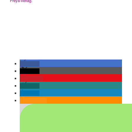
Freya-Verlag.
teilen
teilen
merken
teilen
teilen
RSS-feed