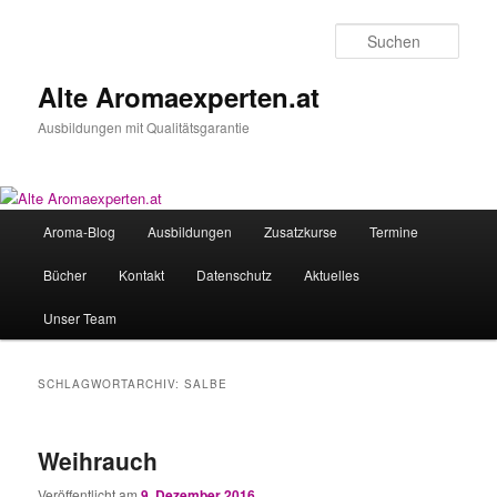
Zum
Zum
primären
sekundären
Such
Inhalt
Inhalt
springen
springen
Alte Aromaexperten.at
Ausbildungen mit Qualitätsgarantie
Hauptmenü
Aroma-Blog
Ausbildungen
Zusatzkurse
Termine
Bücher
Kontakt
Datenschutz
Aktuelles
Unser Team
SCHLAGWORTARCHIV:
SALBE
Weihrauch
Veröffentlicht am
9. Dezember 2016