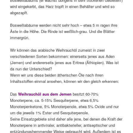
Boswelliabaums (er wächst übrigens in sehr trockenen Gebieten!)
wird eingekerbt, das Harz tropft in einen Behälter und wird so
abgezapft.
Boswelliabäume werden nicht sehr hoch – etwa 5 m ragen ihre
Äste in die Höhe. Die Rinde ist weißlich-grau. Und die Blätter
immergrün.
Wir können das arabische Weihrauchöl zumeist in zwei
verschiedenen Sorten bekommen: einerseits jenes aus Aden
(Jemen) und andererseits jenes aus Eritrea (Äthiopien). Was ist
da nun der Unterschied?
Wenn wir uns diese beiden ätherischen Öle nach ihren
Inhaltsstoffen einmal ansehen, können wir den gleich erkennen:
Das
Weihrauchöl aus dem Jemen
besitzt 60-70%
Monoterpene, ca. 5-15% Sesquiterpene, etwa 6,5%
Monoterpenketone, 5% Monoterpenole, etwa 5% Oxide und nur
um die jeweils 1% Ester und Sesquiterpenole.
Seine Einsatzgebiete sind daher alle jene, bei denen die Kraft der
Monoterpene in antiviraler, antibakterieller, antiseptischer und
entzündungshemmender Weise gebraucht wird. Außerdem ist es