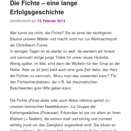
Die Fichte – eine lange
Erfolgsgeschichte
Veröffentlicht am
13. Februar 2013
Wer kennt sie nicht, die Fichte? Sie ist einer der wichtigsten
Bäume unserer Wälder und macht nicht nur zur Weihnachtszeit
als Christbaum Furore.
In wenigen Tagen ist es wieder so weit, da wandern wir hinaus
und sammeln einige junge Triebe für unser neues Hydrolat.
Wenig später, im Mai, sind dann die Wipferln für den Sirup an der
Reihe. Aber es ist jetzt bald auch eine gute Zeit dafür, das Harz
der Fichten zu sammeln. Wozu man das verwenden kann? Für
den Fichtenharzbalsam, der z.B. bei rheumatischen
Beschwerden gute Hilfe geben kann.
Die Fichte (
Picea abies oder auch Abies sibirica
) gehört zu
unseren heimischen Nadelbäumen, zur Gruppe der
Kieferngewächse (
Pinaceae
). Erkennbar ist sie vor allem an ihren
Blättern (= Nadeln), die extrem steif und stichig und zumeist
wirtelig (rund um das Zweiglein) angeordnet sind. Sie sitzen an
kleinen Stielen. Die Zweige fühlen sich bei der Fichte sehr rauh