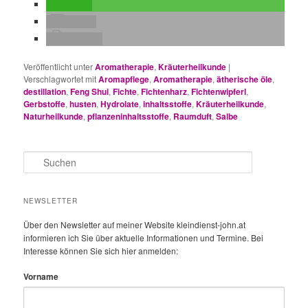
teilen
E-Mail
drucken
Veröffentlicht unter
Aromatherapie
,
Kräuterheilkunde
|
Verschlagwortet mit
Aromapflege
,
Aromatherapie
,
ätherische öle
,
destillation
,
Feng Shui
,
Fichte
,
Fichtenharz
,
Fichtenwipferl
,
Gerbstoffe
,
husten
,
Hydrolate
,
inhaltsstoffe
,
Kräuterheilkunde
,
Naturheilkunde
,
pflanzeninhaltsstoffe
,
Raumduft
,
Salbe
S
u
c
h
NEWSLETTER
e
n
Über den Newsletter auf meiner Website kleindienst-john.at
informieren ich Sie über aktuelle Informationen und Termine. Bei
Interesse können Sie sich hier anmelden:
Vorname