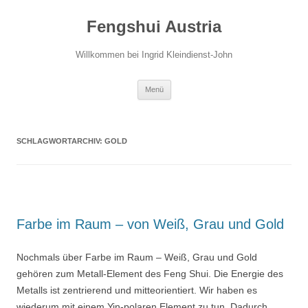
Zum
Inhalt
Fengshui Austria
springen
Willkommen bei Ingrid Kleindienst-John
Menü
SCHLAGWORTARCHIV:
GOLD
Farbe im Raum – von Weiß, Grau und Gold
Nochmals über Farbe im Raum – Weiß, Grau und Gold
gehören zum Metall-Element des Feng Shui. Die Energie des
Metalls ist zentrierend und mitteorientiert. Wir haben es
wiederum mit einem Yin-polaren Element zu tun. Dadurch