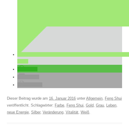
teilen
teilen
E-Mail
drucken
Dieser Beitrag wurde am
16. Januar 2016
unter
Allgemein
,
Feng Shui
veröffentlicht. Schlagwörter:
Farbe
,
Feng Shui
,
Gold
,
Grau
,
Leben
,
neue Energie
,
Silber
,
Veränderung
,
Vitalität
,
Weiß
.